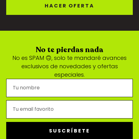
HACER OFERTA
No te pierdas nada
No es SPAM 🙃, solo te mandaré avances
exclusivos de novedades y ofertas
especiales.
SUSCRÍBETE