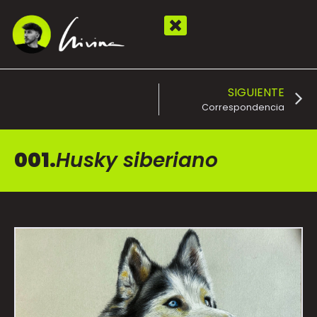
SIGUIENTE
Correspondencia
001.
Husky siberiano