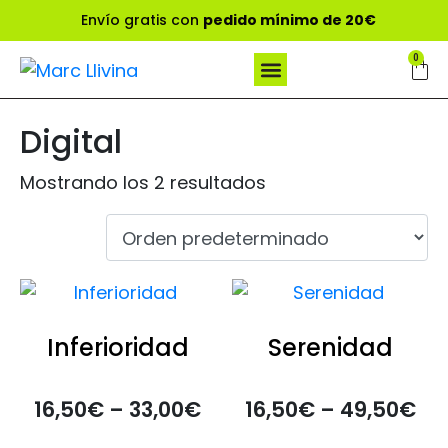
Envío gratis con
pedido mínimo de 20€
0
Digital
Mostrando los 2 resultados
Inferioridad
Serenidad
16,50
€
–
33,00
€
16,50
€
–
49,50
€