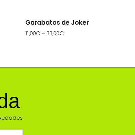
Garabatos de Joker
11,00
€
–
33,00
€
ada
ovedades