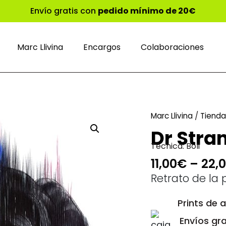
Envío gratis con
pedido mínimo de 20€
Marc Llivina
Encargos
Colaboraciones
Marc Llivina
/
Tienda
Dr Stra
Técnica:
Boli
11,00
€
–
22,
Retrato de la 
Prints de 
Envíos gra