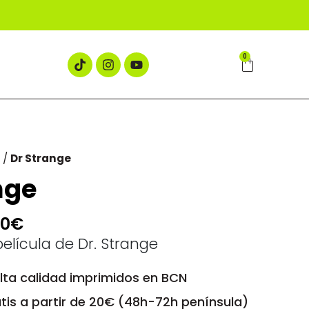
0
/
Dr Strange
nge
00
€
película de Dr. Strange
alta calidad imprimidos en BCN
tis a partir de 20€ (48h-72h península)