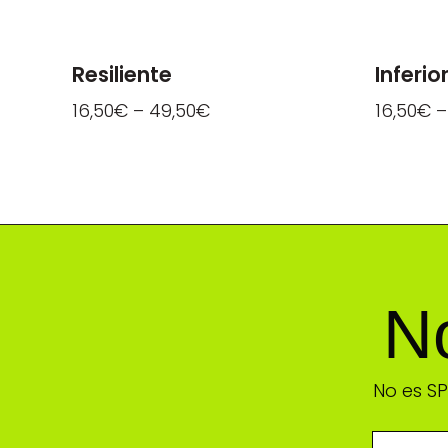
Resiliente
Inferio
16,50
€
–
49,50
€
16,50
€
No
No es S