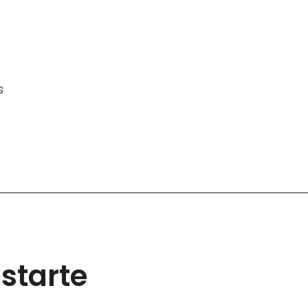
s
starte