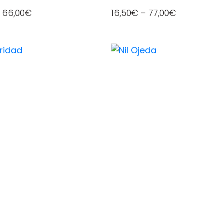
–
66,00
€
16,50
€
–
77,00
€