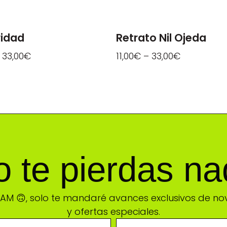
ridad
Retrato Nil Ojeda
–
33,00
€
11,00
€
–
33,00
€
 te pierdas n
PAM 🙃, solo te mandaré avances exclusivos de n
y ofertas especiales.