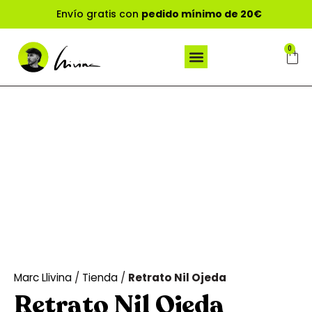
Envío gratis con
pedido mínimo de 20€
0
Marc Llivina
/
Tienda
/
Retrato Nil Ojeda
Retrato Nil Ojeda