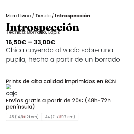
Marc Llivina
/
Tienda
/
Introspección
Introspección
Técnica:
Borrado
,
Lápiz
16,50
€
–
33,00
€
Chica cayendo al vacío sobre una
pupila, hecho a partir de un borrado
Prints de alta calidad imprimidos en BCN
Envíos gratis a partir de 20€ (48h-72h
península)
A5 (14,8 x 21 cm)
A4 (21 x 29,7 cm)