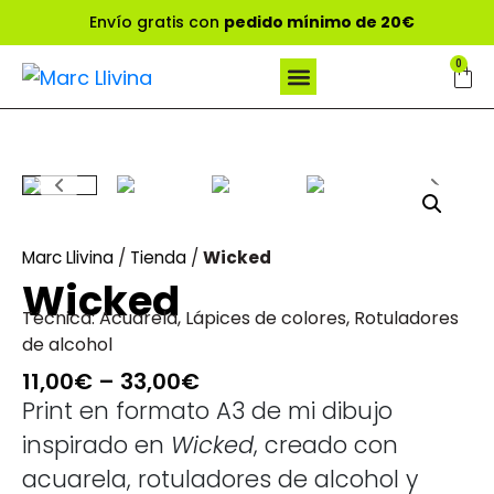
Envío gratis con
pedido mínimo de 20€
0
Marc Llivina
/
Tienda
/
Wicked
Wicked
Técnica:
Acuarela
,
Lápices de colores
,
Rotuladores
de alcohol
11,00
€
–
33,00
€
Print en formato A3 de mi dibujo
inspirado en
Wicked
, creado con
acuarela, rotuladores de alcohol y