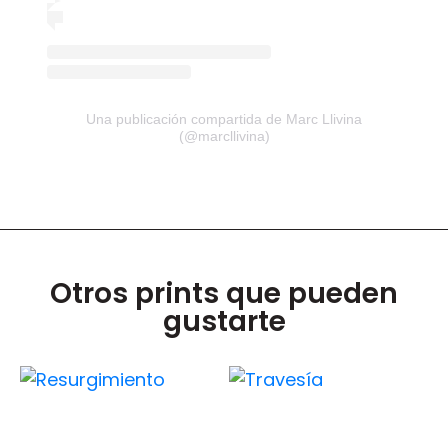
Una publicación compartida de Marc Llivina
(@marcllivina)
Otros prints que pueden
gustarte